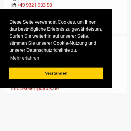
+49 9321 933 50
info@seiler-pianos.de
Diese Seite verwendet Cookies, um Ihnen
www.seiler-pianos.de
das bestmögliche Erlebnis zu gewährleisten.
Surfen Sie weiterhin auf unserer Seite,
stimmen Sie unserer Cookie-Nutzung und
Geschäftsleitung
unserer Datenschutzrichtlinie zu.
Daniel Kwon
Mehr erfahren
+49 9321 933 0
Verstanden
+49 9321 933 50
info@seiler-pianos.de
Disposition / Versand
Brigitta Schmitt