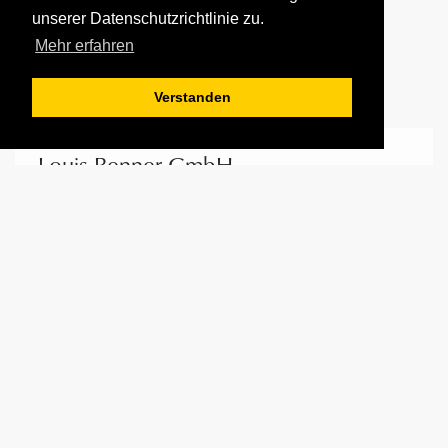
unserer Datenschutzrichtlinie zu.
Mehr erfahren
Kontakt(e)
Verstanden
Louis Renner GmbH
Max-Planck-Str. 18-24
71116 Gärtringen
+49 7034 64 50 0
+49 7034 64 50 68
klaviermechaniken.renner@t-online.de