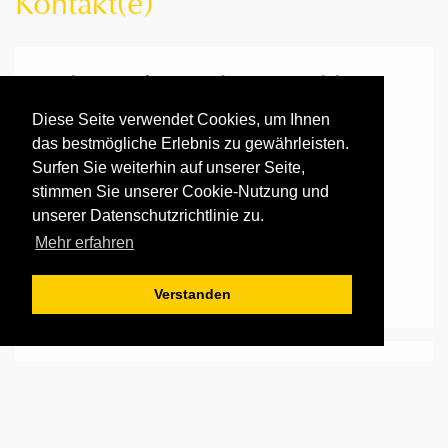
Kontakt(e)
Carl Rönisch Pianofortemanufaktur
GmbH
Diese Seite verwendet Cookies, um Ihnen
das bestmögliche Erlebnis zu gewährleisten.
Dechwitzer Straße 12
Surfen Sie weiterhin auf unserer Seite,
04463 Großpösna
stimmen Sie unserer Cookie-Nutzung und
+49 34297 75130
unserer Datenschutzrichtlinie zu.
+49 34297 75150
Mehr erfahren
leipzig@roenisch-pianos.de
www.roenisch-pianos.de
Verstanden
Geschäftsleitung
Eckhart Braun, Geschäftsführer
Frank Kattein, Prokurist